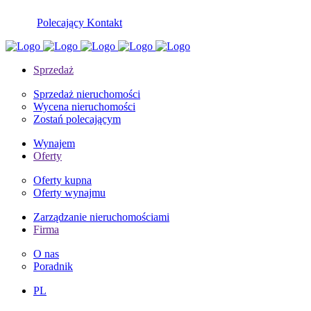
Polecający
Kontakt
Sprzedaż
Sprzedaż nieruchomości
Wycena nieruchomości
Zostań polecającym
Wynajem
Oferty
Oferty kupna
Oferty wynajmu
Zarządzanie nieruchomościami
Firma
O nas
Poradnik
PL