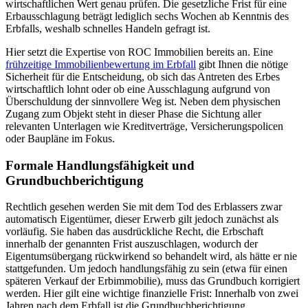
wirtschaftlichen Wert genau prüfen. Die gesetzliche Frist für eine
Erbausschlagung beträgt lediglich sechs Wochen ab Kenntnis des
Erbfalls, weshalb schnelles Handeln gefragt ist.
Hier setzt die Expertise von ROC Immobilien bereits an. Eine
frühzeitige Immobilienbewertung im Erbfall
gibt Ihnen die nötige
Sicherheit für die Entscheidung, ob sich das Antreten des Erbes
wirtschaftlich lohnt oder ob eine Ausschlagung aufgrund von
Überschuldung der sinnvollere Weg ist. Neben dem physischen
Zugang zum Objekt steht in dieser Phase die Sichtung aller
relevanten Unterlagen wie Kreditverträge, Versicherungspolicen
oder Baupläne im Fokus.
Formale Handlungsfähigkeit und
Grundbuchberichtigung
Rechtlich gesehen werden Sie mit dem Tod des Erblassers zwar
automatisch Eigentümer, dieser Erwerb gilt jedoch zunächst als
vorläufig. Sie haben das ausdrückliche Recht, die Erbschaft
innerhalb der genannten Frist auszuschlagen, wodurch der
Eigentumsübergang rückwirkend so behandelt wird, als hätte er nie
stattgefunden. Um jedoch handlungsfähig zu sein (etwa für einen
späteren Verkauf der Erbimmobilie), muss das Grundbuch korrigiert
werden. Hier gilt eine wichtige finanzielle Frist: Innerhalb von zwei
Jahren nach dem Erbfall ist die Grundbuchberichtigung