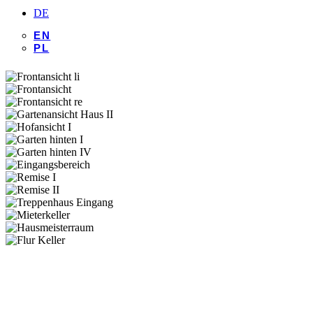
DE
EN
PL