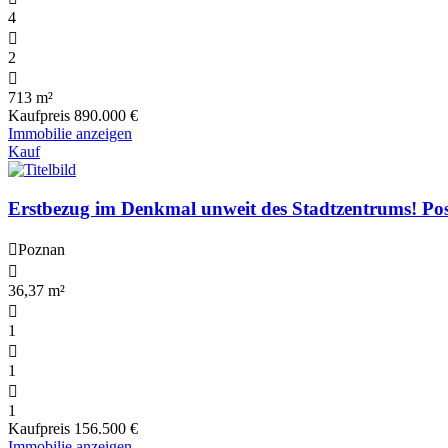
4
2
713 m²
Kaufpreis
890.000 €
Immobilie anzeigen
Kauf
Erstbezug im Denkmal unweit des Stadtzentrums! Po
Poznan
36,37 m²
1
1
1
Kaufpreis
156.500 €
Immobilie anzeigen