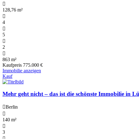
128,76 m²
4
5
2
863 m²
Kaufpreis
775.000 €
Immobilie anzeigen
Kauf
Mehr geht nicht – das ist die schönste Immobilie in L
Berlin
140 m²
3